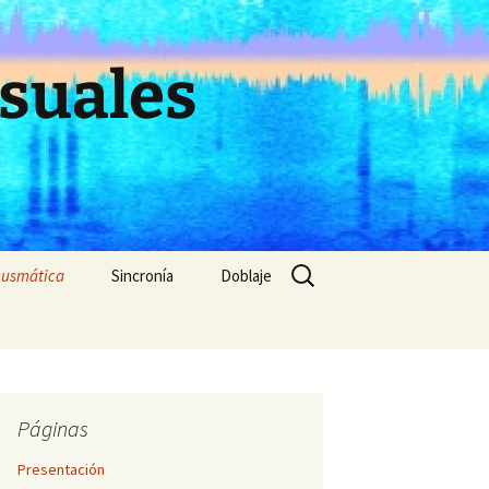
suales
Buscar:
cusmática
Sincronía
Doblaje
 extensión de
Punto de sincronización
(evitado)
Sincronía dura y blanda
n
Páginas
ón
Sincronía y distancia
Presentación
ivo