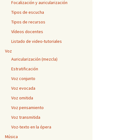
Focalización y auricularización
Tipos de escucha
Tipos de recursos
ro o a color
Vídeos docentes
Listado de video-tutoriales
adenado
Voz
nsición
Auricularización (mezcla)
Estratificación
nsición y
Voz conjunto
Voz evocada
sición-
Voz omitida
ica y
Voz pensamiento
Voz transmitida
Voz-texto en la ópera
Música