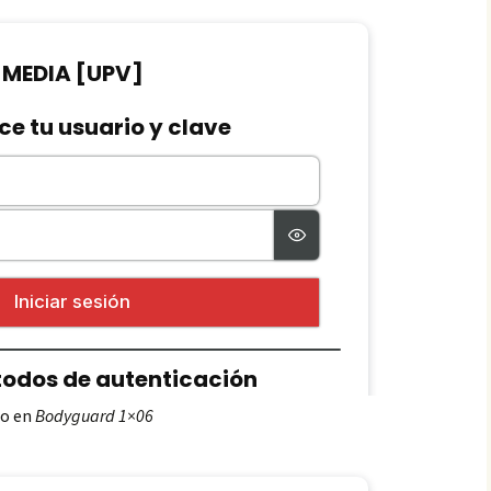
mo en
Bodyguard 1×06