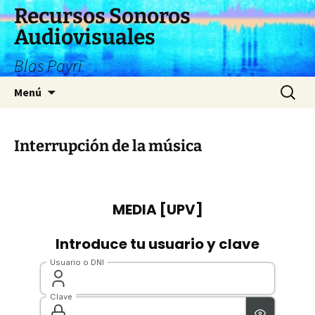
Saltar
Recursos Sonoros
al
Audiovisuales
contenido
Blas Payri
Buscar:
Menú
Interrupción de la música