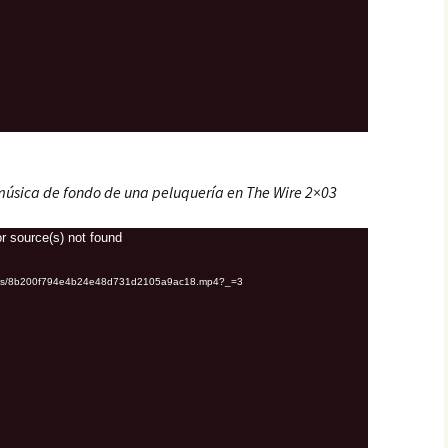
úsica de fondo de una peluquería en The Wire 2×03
r source(s) not found
uploads/8b200f794e4b24e48d731d2105a9ac18.mp4?_=3