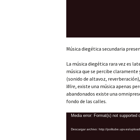
Música diegética secundaria presen
La música diegética rara vez es lat
música que se percibe claramente 
(sonido de altavoz, reverberación
Wire
, existe una música apenas per
abandonados existe una omnipresen
fondo de las calles.
Reproductor
Media error: Format(s) not supported o
de
Descargar archivo: http://politube.upv.es/u
vídeo