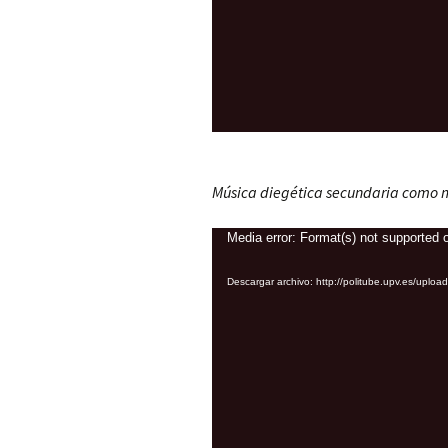
Música diegética secundaria como m
Reproductor
Media error: Format(s) not supported o
de
Descargar archivo: http://politube.upv.es/
vídeo