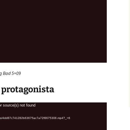
ng Bad 5×09
 protagonista
r source(s) not found
uploads/4dd87c741282b63675ac7a72f8675308.mp4?_=6