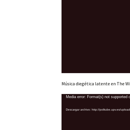
Música diegética latente en The W
Reproductor
Media error: Format(s) not supported o
de
Descargar archivo: http://politube.upv.es/u
vídeo