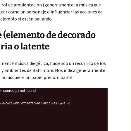
lo
o y
n rol de ambientación (generalmente la música que
Sorprender
tuar como un personaje o influenciar las acciones de
notación y Leitmotiv
Interrupción de la música
Japón
 ejemplo si están bailando.
 o
pática y anempática
Transiciones y elipsis
Roma
Fundido a neg
 (elemento de decorado
amoramiento y amor
Sumario recapitulativo
Fundido enc
ria o latente
nción informativa
Montaje de condensación
Música de tra
do y
de trayecto
amente música diegética, haciendo un recorrido de los
donismo
Música de tra
es y ambientes de Baltimore. Nos indica generalmente
enlace
ro no adquiere un papel predominante:
teriorización subjetiva
Anticipo largo de música
Plano de tran
presentación
r source(s) not found
sica diegética y
Montaje paralelo
racterización
y
Música diegét
uploads/6c6e22ad55b07070776eb7fb68651c43.mp4?_=1
continuidad
ología