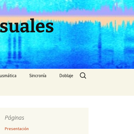
suales
Buscar:
cusmática
Sincronía
Doblaje
 extensión de
Punto de sincronización
(evitado)
Sincronía dura y blanda
n
Páginas
ón
Sincronía y distancia
Presentación
ivo