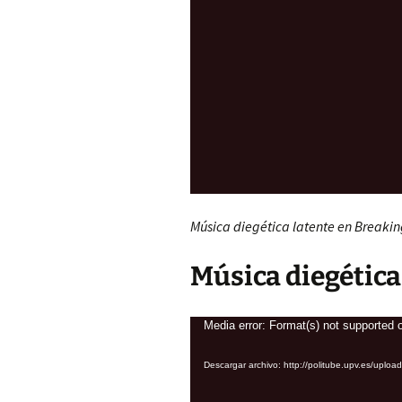
Música diegética latente en Breaki
Música diegética
Reproductor
Media error: Format(s) not supported o
de
Descargar archivo: http://politube.upv.es/
vídeo