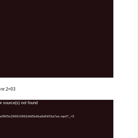
ire 2×03
r source(s) not found
ploads/f905e286810992dfd5b4ba8d6453a7ee.mp4?_=5