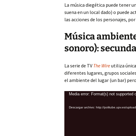
Música espectácu
Instrumento sol
La música diegética puede tener u
Voz omitida
(diegética)
soledad
suena en un local dado) o puede ac
Listado de video-
De
tutoriales
las acciones de los personajes, por
Voz pensamiento
Música extendida
Tempo
desauricularizada
Em
Música ambiente
Voz transmitida
Narración y
En
representación
sonoro): secunda
Voz-texto en la ópera
Fu
Sonido descentra
divergencia de
La serie de TV
The Wire
utiliza únic
focalización
He
diferentes lugares, grupos social
el ambiente del lugar (un bar) pe
Superposición de
In
diégesis
Reproductor
Media error: Format(s) not supported o
Mú
Música de
ca
de
acompañamiento 
Descargar archivo: http://politube.upv.es/
vídeo
canción diegética
Ruidos de la tecn
de transmisión