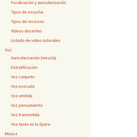
Focalización y auricularización
Tipos de escucha
Tipos de recursos
ro o a color
Vídeos docentes
Listado de video-tutoriales
adenado
Voz
nsición
Auricularización (mezcla)
Estratificación
nsición y
Voz conjunto
Voz evocada
sición-
Voz omitida
ica y
Voz pensamiento
Voz transmitida
Voz-texto en la ópera
Música