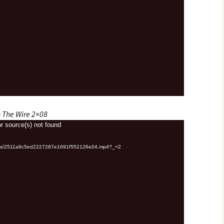
 The Wire 2×08
r source(s) not found
uploads/2511a9c5ed2227287e1691f552126e04.mp4?_=2