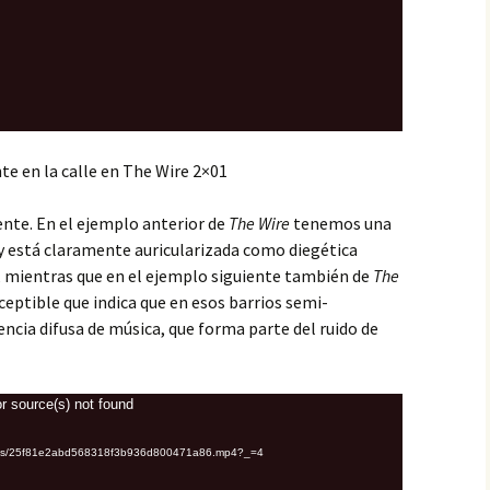
te en la calle en The Wire 2×01
ente. En el ejemplo anterior de
The Wire
tenemos una
y está claramente auricularizada como diegética
), mientras que en el ejemplo siguiente también de
The
ceptible que indica que en esos barrios semi-
cia difusa de música, que forma parte del ruido de
r source(s) not found
ploads/25f81e2abd568318f3b936d800471a86.mp4?_=4