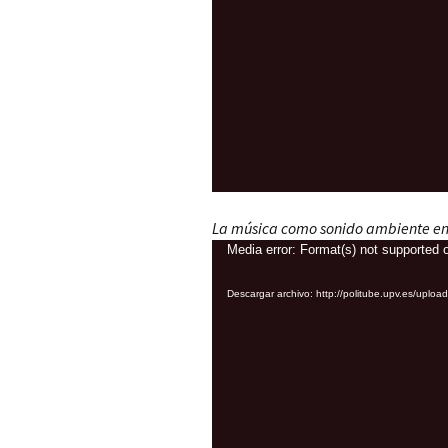
Sonido evocado
La música como sonido ambiente en
Reproductor
Media error: Format(s) not supported o
de
Descargar archivo: http://politube.upv.es/
vídeo