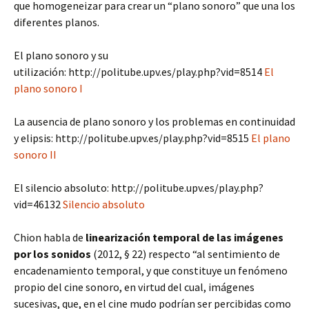
que homogeneizar para crear un “plano sonoro” que una los
diferentes planos.
El plano sonoro y su
utilización: http://politube.upv.es/play.php?vid=8514
El
plano sonoro I
La ausencia de plano sonoro y los problemas en continuidad
y elipsis: http://politube.upv.es/play.php?vid=8515
El plano
sonoro II
El silencio absoluto: http://politube.upv.es/play.php?
vid=46132
Silencio absoluto
Chion habla de
linearización temporal de las imágenes
por los sonidos
(2012, § 22) respecto “al sentimiento de
encadenamiento temporal, y que constituye un fenómeno
propio del cine sonoro, en virtud del cual, imágenes
sucesivas, que, en el cine mudo podrían ser percibidas como