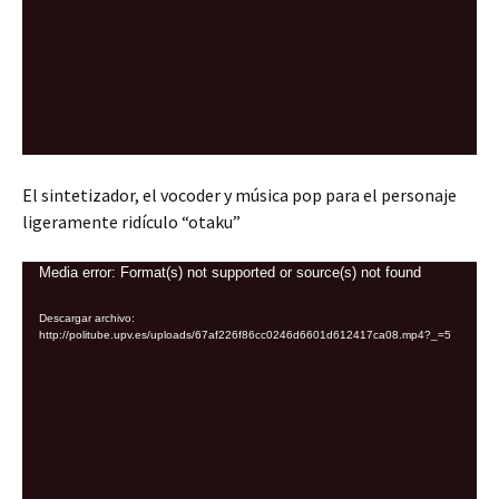
El sintetizador, el vocoder y música pop para el personaje
ligeramente ridículo “otaku”
Reproductor
Media error: Format(s) not supported or source(s) not found
de
Descargar archivo:
vídeo
http://politube.upv.es/uploads/67af226f86cc0246d6601d612417ca08.mp4?_=5