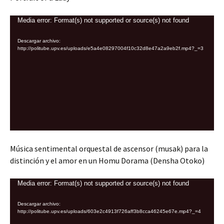
Reproductor
Media error: Format(s) not supported or source(s) not found
de
Descargar archivo:
vídeo
http://politube.upv.es/uploads/e5a4e08297004f10c32d8e47a2a9eb2f.mp4?_=3
Música sentimental orquestal de ascensor (musak) para la
distinción y el amor en un Homu Dorama (Densha Otoko)
Reproductor
Media error: Format(s) not supported or source(s) not found
de
Descargar archivo:
vídeo
http://politube.upv.es/uploads/603e2c4913f726aff3b8cca46245e67e.mp4?_=4