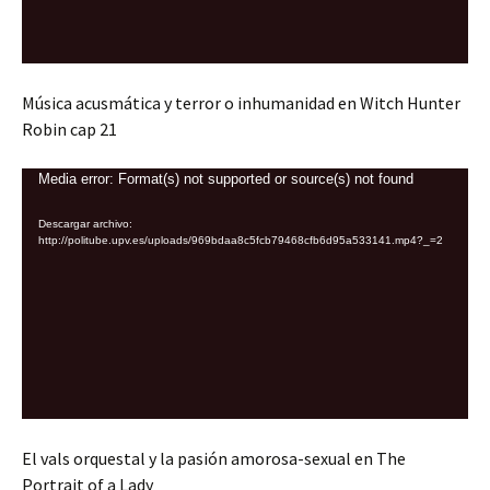
Música acusmática y terror o inhumanidad en Witch Hunter
Robin cap 21
Reproductor
Media error: Format(s) not supported or source(s) not found
de
Descargar archivo:
vídeo
http://politube.upv.es/uploads/969bdaa8c5fcb79468cfb6d95a533141.mp4?_=2
El vals orquestal y la pasión amorosa-sexual en The
Portrait of a Lady