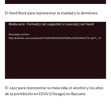
El Hard Rock para representar la maldad y lo demónico
Reproductor
Media error: Format(s) not supported or source(s) not found
de
Descargar archivo:
vídeo
http://politube.upv.es/uploads/7d16fe89525fe4b5b98ce2002460e373.mp4?_=6
El Jazz para representar la mala vida, el alcohol y los años
de la prohibición en EEUU (Chicago) en Baccano