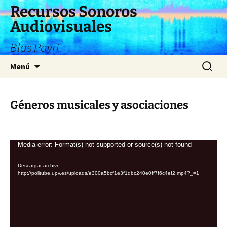
Saltar
Recursos Sonoros
al
Audiovisuales
contenido
Blas Payri
Buscar:
Menú
Géneros musicales y asociaciones
Reproductor
Media error: Format(s) not supported or source(s) not found
de
Descargar archivo:
vídeo
http://politube.upv.es/uploads/e300a5bcf1e3f1dbc240e0ff7f6c4ef2.mp4?_=1