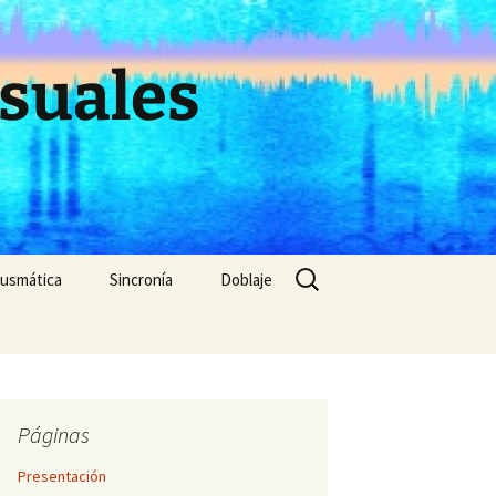
suales
Buscar:
cusmática
Sincronía
Doblaje
 extensión de
Punto de sincronización
(evitado)
Sincronía dura y blanda
n
Páginas
ón
Sincronía y distancia
Presentación
ivo