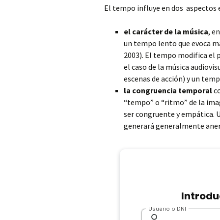
Música espectácu
Instrumento sol
El tempo influye en dos aspectos e
Voz omitida
(diegética)
soledad
Listado de video-
De
tutoriales
el carácter de la música
, e
Voz pensamiento
Música extendida
Tempo
un tempo lento que evoca más
desauricularizada
Em
2003). El tempo modifica el p
Voz transmitida
Narración y
En
el caso de la música audiovis
representación
escenas de acción) y un temp
Voz-texto en la ópera
Fu
la congruencia temporal
co
Sonido descentra
“tempo” o “ritmo” de la ima
divergencia de
focalización
He
ser congruente y empática. 
generará generalmente ane
Superposición de
In
diégesis
Mú
Música de
ca
acompañamiento 
canción diegética
Ruidos de la tecn
de transmisión