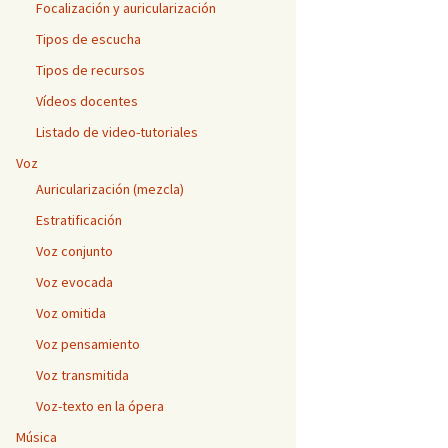
Focalización y auricularización
Tipos de escucha
Tipos de recursos
ro o a color
Vídeos docentes
Listado de video-tutoriales
adenado
Voz
nsición
Auricularización (mezcla)
Estratificación
nsición y
Voz conjunto
Voz evocada
sición-
Voz omitida
ica y
Voz pensamiento
Voz transmitida
Voz-texto en la ópera
Música