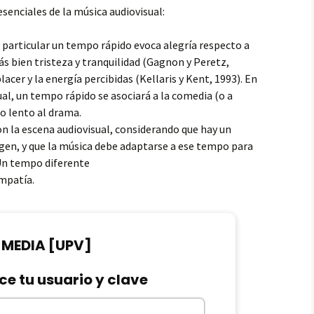
lo
o y
senciales de la música audiovisual:
Sorprender
notación y Leitmotiv
Interrupción de la música
Japón
n particular un tempo rápido evoca alegría respecto a
 o
 bien tristeza y tranquilidad (Gagnon y Peretz,
pática y anempática
Transiciones y elipsis
Roma
Fundido a neg
lacer y la energía percibidas (Kellaris y Kent, 1993). En
amoramiento y amor
Sumario recapitulativo
Fundido enc
ual, un tempo rápido se asociará a la comedia (o a
o lento al drama.
nción informativa
Montaje de condensación
Música de tra
n la escena audiovisual, considerando que hay un
do y
de trayecto
gen, y que la música debe adaptarse a ese tempo para
donismo
Música de tra
Un tempo diferente
enlace
mpatía.
teriorización subjetiva
Anticipo largo de música
Plano de tran
presentación
sica diegética y
Montaje paralelo
racterización
y
Música diegét
continuidad
ología